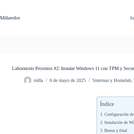
Saltar
al
contenido
Millaredos
In
Laboratorio Proxmox #2: Instalar Windows 11 con TPM y Secu
milla
6 de mayo de 2025
Sistemas y Homelab
,
Índice
Configuración d
Instalación de W
Bonus y final