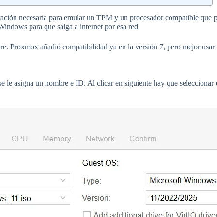
ración necesaria para emular un TPM y un procesador compatible que pe
indows para que salga a internet por esa red.
are. Proxmox añadió compatibilidad ya en la versión 7, pero mejor usar
se le asigna un nombre e ID. Al clicar en siguiente hay que seleccion