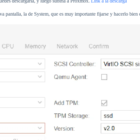
uedes descargarla, y luego subirla a Proxmox.
Link a la descarga
va pantalla, la de System, que es muy importante fijarse y hacerlo bien o