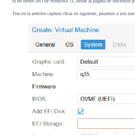
Si no tienes ISO de Windows 11, desde la página de Microsoft p
Tras en la anterior captura clicar en siguiente, pasamos a una nue