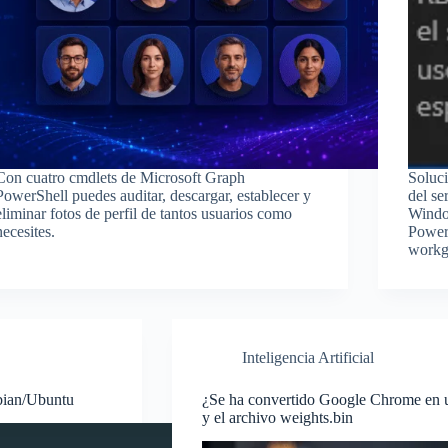
Con cuatro cmdlets de Microsoft Graph
Soluci
PowerShell puedes auditar, descargar, establecer y
del se
eliminar fotos de perfil de tantos usuarios como
Windo
necesites.
Power
workg
Inteligencia Artificial
ebian/Ubuntu
¿Se ha convertido Google Chrome en 
y el archivo weights.bin