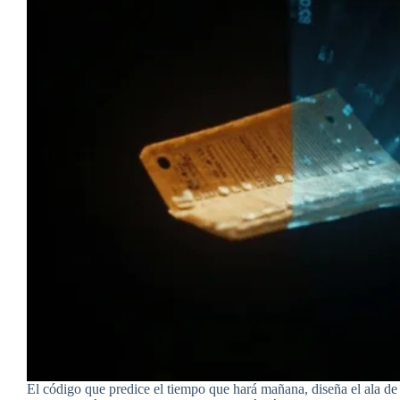
El código que predice el tiempo que hará mañana, diseña el ala de