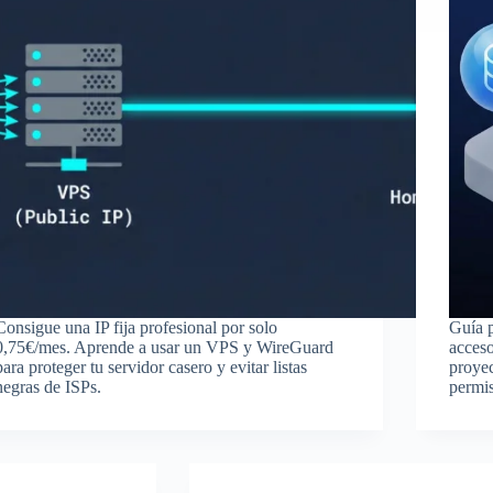
Consigue una IP fija profesional por solo
Guía 
0,75€/mes. Aprende a usar un VPS y WireGuard
acceso
para proteger tu servidor casero y evitar listas
proyec
negras de ISPs.
permi