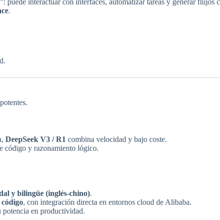
: puede interactuar con interfaces, automatizar tareas y generar flujos 
ace
.
d.
potentes.
n,
DeepSeek V3 / R1
combina velocidad y bajo coste.
de código y razonamiento lógico.
al y bilingüe (inglés-chino)
.
 código
, con integración directa en entornos cloud de Alibaba.
 potencia en productividad.