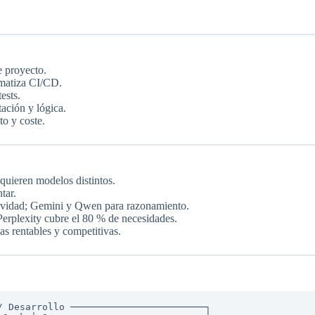
e proyecto.
matiza CI/CD.
ests.
ción y lógica.
o y coste.
quieren modelos distintos.
tar.
ividad; Gemini y Qwen para razonamiento.
erplexity cubre el 80 % de necesidades.
 rentables y competitivas.