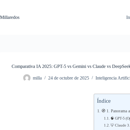
Saltar
al
contenido
Millaredos
In
Comparativa IA 2025: GPT-5 vs Gemini vs Claude vs DeepSee
milla
24 de octubre de 2025
Inteligencia Artific
Índice
🧭 1. Panorama ac
🧠 GPT-5 (O
💡 Claude 3.