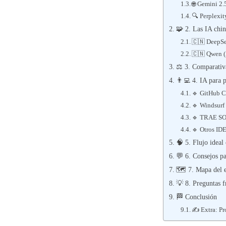
🌐 Gemini 2
🔍 Perplexit
🧩 2. Las IA chi
🇨🇳 DeepS
🇨🇳 Qwen (
⚖️ 3. Comparativ
👨‍💻 4. IA para 
🔹 GitHub C
🔹 Windsurf
🔹 TRAE SOL
🔹 Otros IDE
🧠 5. Flujo idea
💬 6. Consejos pa
🗺️ 7. Mapa del 
💡 8. Preguntas f
🏁 Conclusión
✍️ Extra: Pr