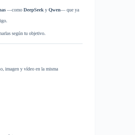
nas
—como
DeepSeek
y
Qwen
— que ya
igo.
narlas según tu objetivo.
dio, imagen y vídeo en la misma