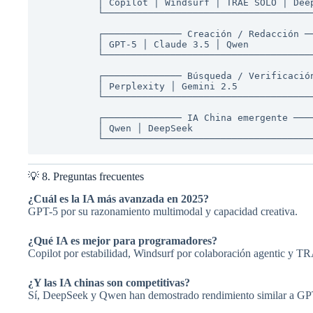
          │ Copilot │ Windsurf │ TRAE SOLO │ DeepSeek │ Qwen                         │

          └──────────────────────────────────────────────────────────────────────────┘

          ┌────────────── Creación / Redacción ───────────────┐

          │ GPT-5 │ Claude 3.5 │ Qwen                        │

          └──────────────────────────────────────────────────┘

          ┌────────────── Búsqueda / Verificación ────────────┐

          │ Perplexity │ Gemini 2.5                           │

          └──────────────────────────────────────────────────┘

          ┌────────────── IA China emergente ─────────────────┐

          │ Qwen │ DeepSeek                                   │

💡 8. Preguntas frecuentes
¿Cuál es la IA más avanzada en 2025?
GPT-5 por su razonamiento multimodal y capacidad creativa.
¿Qué IA es mejor para programadores?
Copilot por estabilidad, Windsurf por colaboración agentic y 
¿Y las IA chinas son competitivas?
Sí, DeepSeek y Qwen han demostrado rendimiento similar a GPT