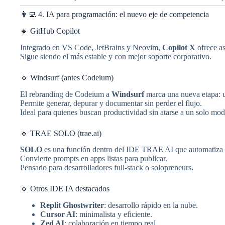
👨‍💻 4. IA para programación: el nuevo eje de competencia
🔹 GitHub Copilot
Integrado en VS Code, JetBrains y Neovim,
Copilot X
ofrece as
Sigue siendo el más estable y con mejor soporte corporativo.
🔹 Windsurf (antes Codeium)
El rebranding de Codeium a
Windsurf
marca una nueva etapa:
Permite generar, depurar y documentar sin perder el flujo.
Ideal para quienes buscan productividad sin atarse a un solo mod
🔹 TRAE SOLO (trae.ai)
SOLO
es una función dentro del IDE TRAE AI que automatiza de
Convierte prompts en apps listas para publicar.
Pensado para desarrolladores full-stack o solopreneurs.
🔹 Otros IDE IA destacados
Replit Ghostwriter
: desarrollo rápido en la nube.
Cursor AI
: minimalista y eficiente.
Zed AI
: colaboración en tiempo real.