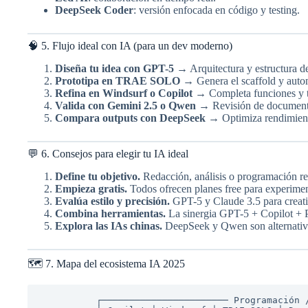
DeepSeek Coder
: versión enfocada en código y testing.
🧠 5. Flujo ideal con IA (para un dev moderno)
Diseña tu idea con GPT-5
→ Arquitectura y estructura d
Prototipa en TRAE SOLO
→ Genera el scaffold y auto
Refina en Windsurf o Copilot
→ Completa funciones y t
Valida con Gemini 2.5 o Qwen
→ Revisión de documenta
Compara outputs con DeepSeek
→ Optimiza rendimient
💬 6. Consejos para elegir tu IA ideal
Define tu objetivo.
Redacción, análisis o programación re
Empieza gratis.
Todos ofrecen planes free para experimen
Evalúa estilo y precisión.
GPT-5 y Claude 3.5 para creat
Combina herramientas.
La sinergia GPT-5 + Copilot + P
Explora las IAs chinas.
DeepSeek y Qwen son alternativas
🗺️ 7. Mapa del ecosistema IA 2025
          ┌─────────────────────── Programación / Desarrollo ────────────────────────┐
