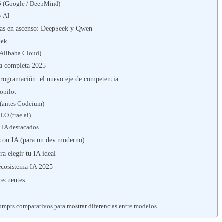
.5 (Google / DeepMind)
y AI
nas en ascenso: DeepSeek y Qwen
eek
Alibaba Cloud)
a completa 2025
programación: el nuevo eje de competencia
opilot
 (antes Codeium)
O (trae.ai)
 IA destacados
l con IA (para un dev moderno)
ra elegir tu IA ideal
ecosistema IA 2025
recuentes
ompts comparativos para mostrar diferencias entre modelos