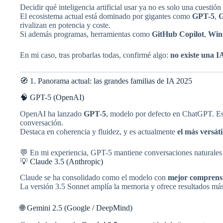
Decidir qué inteligencia artificial usar ya no es solo una cuestió
El ecosistema actual está dominado por gigantes como
GPT-5
,
G
rivalizan en potencia y coste.
Si además programas, herramientas como
GitHub Copilot
,
Win
En mi caso, tras probarlas todas, confirmé algo:
no existe una I
🧭 1. Panorama actual: las grandes familias de IA 2025
🧠 GPT-5 (OpenAI)
OpenAI ha lanzado
GPT-5
, modelo por defecto en ChatGPT. Es
conversación.
Destaca en coherencia y fluidez, y es actualmente
el más versát
💬 En mi experiencia, GPT-5 mantiene conversaciones naturales si
💡 Claude 3.5 (Anthropic)
Claude se ha consolidado como el modelo con
mejor comprens
La versión 3.5 Sonnet amplía la memoria y ofrece resultados más 
🌐 Gemini 2.5 (Google / DeepMind)