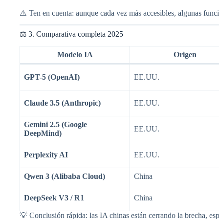
⚠️ Ten en cuenta: aunque cada vez más accesibles, algunas funci
⚖️ 3. Comparativa completa 2025
Modelo IA
Origen
GPT-5 (OpenAI)
EE.UU.
Claude 3.5 (Anthropic)
EE.UU.
Gemini 2.5 (Google
EE.UU.
DeepMind)
Perplexity AI
EE.UU.
Qwen 3 (Alibaba Cloud)
China
DeepSeek V3 / R1
China
💡 Conclusión rápida: las IA chinas están cerrando la brecha, es