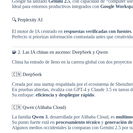
Google ha lanzado
Gemini 2.5
, con capacidad de “computer use”
Ideal para entornos productivos integrados con
Google Worksp
🔍 Perplexity AI
El motor de IA centrado en
respuestas verificadas con fuentes
.
Perfecto si priorizas información contrastada antes que creativida
🧩 2. Las IA chinas en ascenso: DeepSeek y Qwen
China ha entrado de lleno en la carrera global con dos proyectos 
🇨🇳 DeepSeek
Creada por una startup respaldada por el ecosistema de Shenzhe
En pruebas abiertas, rivaliza con GPT-4 y Claude 3.5 en tareas 
Su enfoque:
eficiencia y despliegue rápido
.
🇨🇳 Qwen (Alibaba Cloud)
La familia
Qwen 3
, desarrollada por Alibaba Cloud, es
multimod
Su punto fuerte está en
procesamiento técnico
y
generación de
Algunos medios occidentales la comparan con Gemini 2.5 por su