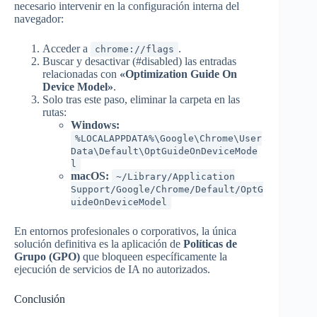
necesario intervenir en la configuración interna del
navegador:
Acceder a
.
chrome://flags
Buscar y desactivar (#disabled) las entradas
relacionadas con
«Optimization Guide On
Device Model»
.
Solo tras este paso, eliminar la carpeta en las
rutas:
Windows:
%LOCALAPPDATA%\Google\Chrome\User
Data\Default\OptGuideOnDeviceMode
l
macOS:
~/Library/Application
Support/Google/Chrome/Default/OptG
uideOnDeviceModel
En entornos profesionales o corporativos, la única
solución definitiva es la aplicación de
Políticas de
Grupo (GPO)
que bloqueen específicamente la
ejecución de servicios de IA no autorizados.
Conclusión